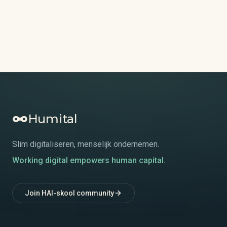
Humital
Slim digitaliseren, menselijk ondernemen.
Working digital empowers human capital.
Join HAI-skool community