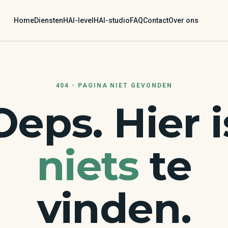
Home
Diensten
HAI-level
HAI-studio
FAQ
Contact
Over ons
404 - PAGINA NIET GEVONDEN
Oeps. Hier i
niets
te
vinden.