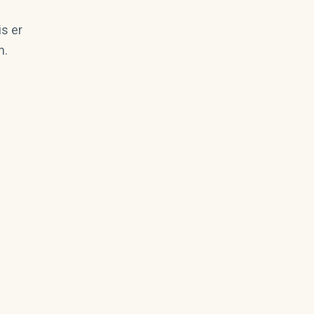
s er
n.