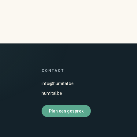
CONTACT
info@humital.be
humital.be
Plan een gesprek