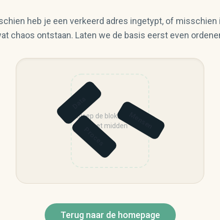
chien heb je een verkeerd adres ingetypt, of misschien i
at chaos ontstaan. Laten we de basis eerst even ordene
Data
Mensen
Sleep de blokken naar
het midden
Proces
Terug naar de homepage